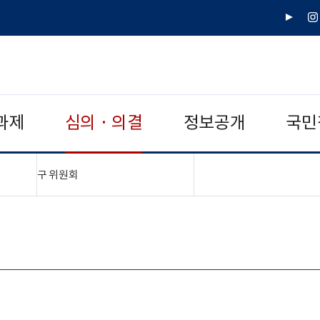
유
인
튜
스
브
타
그
램
과제
심의 · 의결
정보공개
국민
"접기,펼치기"
구 위원회