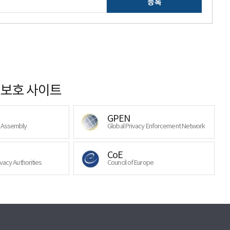
등록
보호 사이트
GPEN
y Assembly
Global Privacy Enforcement Network
CoE
ivacy Authorities
Council of Europe