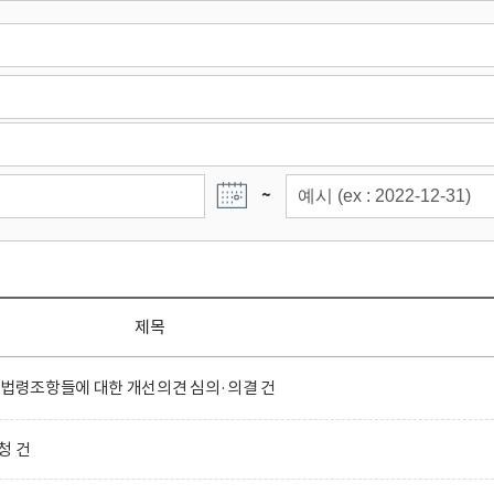
~
제목
 법령조항들에 대한 개선의견 심의·의결 건
청 건