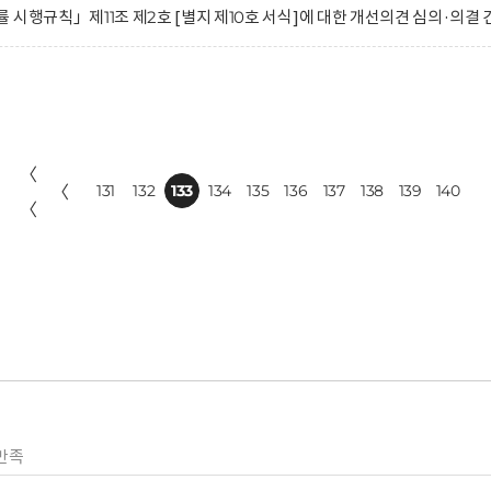
시행규칙」제11조 제2호 [별지 제10호 서식]에 대한 개선의견 심의·의결 
〈
〈
131
132
133
134
135
136
137
138
139
140
〈
만족