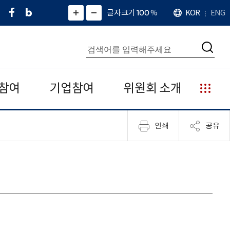
페
네
X
확
글자크기 100
%
KOR
ENG
언
화
화
이
이
(
대
어
면
면
스
버
트
수
확
축
북
블
위
대
통
소
치
검
로
터
합
색
그
)
검
색
참여
기업참여
위원회 소개
누
리
집
인쇄
공유
안
내