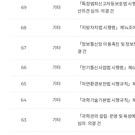
「특정범죄신고자등보호법 시행규칙」
69
기타
선의견 심의·의결 건
68
기타
「지방자치법 시행령」제14조에
「정보통신망 이용촉진 및 정보보
67
기타
결 건
66
기타
「전기통신사업법 시행령」제65조의
65
기타
「자연환경보전법 시행규칙」제35
64
기타
「과학기술기본법 시행규칙」제2조
「과학관의 설립·운영 및 육성에 
63
기타
심의·의결 건