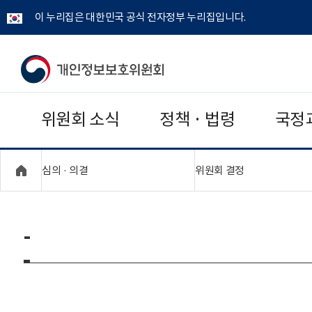
이 누리집은 대한민국 공식 전자정부 누리집입니다.
개
인
위원회 소식
정책 · 법령
국정
정
보
"접기,펼치기"
"접기,펼치기"
심의 · 의결
위원회 결정
보
호
-
위
원