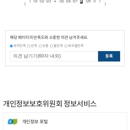
〈
121
122
123
4
125
126
127
8
129
0
〉
〈
〉
해당 페이지의 만족도와 소중한 의견 남겨주세요.
매우만족
만족
보통
불만족
매우불만족
등록
개인정보보호위원회 정보서비스
개인정보 포털