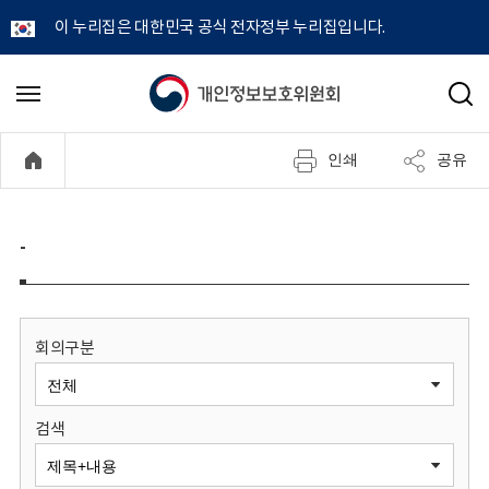
이 누리집은 대한민국 공식 전자정부 누리집입니다.
개
메
검
뉴
색
인
열
인쇄
공유
기
정
보
-
보
호
회의구분
위
검색
원