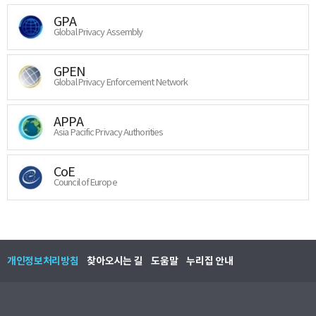
GPA
Global Privacy Assembly
GPEN
Global Privacy Enforcement Network
APPA
Asia Pacific Privacy Authorities
CoE
Council of Europe
개인정보처리방침
찾아오시는 길
도움말
누리집 안내