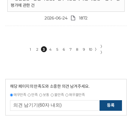
평가에 관한 건
2026-06-24
1872
〉
1
2
3
4
5
6
7
8
9
10
〉
〉
해당 페이지의 만족도와 소중한 의견 남겨주세요.
매우만족
만족
보통
불만족
매우불만족
등록