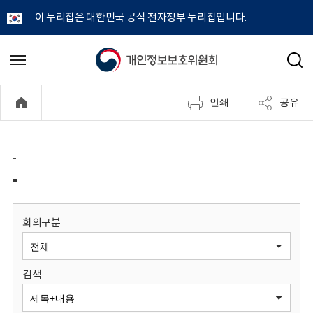
이 누리집은 대한민국 공식 전자정부 누리집입니다.
개
메
검
뉴
색
인
열
인쇄
공유
기
정
보
-
보
호
회의구분
위
검색
원