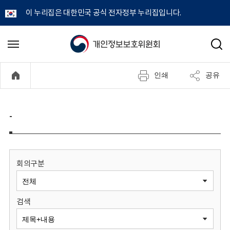
이 누리집은 대한민국 공식 전자정부 누리집입니다.
개
메
검
뉴
색
인
열
인쇄
공유
기
정
보
-
보
호
회의구분
위
검색
원