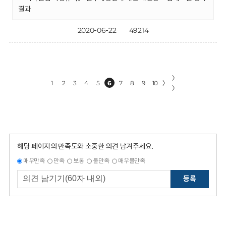
결과
2020-06-22
49214
〉
1
2
3
4
5
6
7
8
9
10
〉
〉
해당 페이지의 만족도와 소중한 의견 남겨주세요.
매우만족
만족
보통
불만족
매우불만족
등록