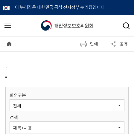
이 누리집은 대한민국 공식 전자정부 누리집입니다.
개
메
검
뉴
색
인
열
인쇄
공유
기
정
보
-
보
호
회의구분
위
검색
원