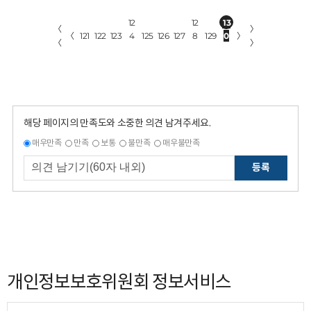
12
12
13
〈
〉
〈
121
122
123
4
125
126
127
8
129
0
〉
〈
〉
해당 페이지의 만족도와 소중한 의견 남겨주세요.
매우만족
만족
보통
불만족
매우불만족
등록
개인정보보호위원회 정보서비스