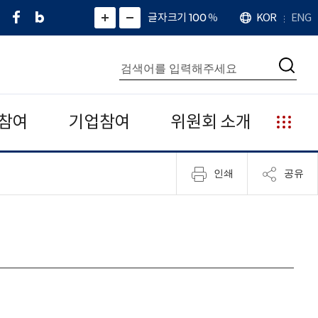
페
네
X
확
글자크기 100
%
KOR
ENG
언
화
화
이
이
(
대
어
면
면
스
버
트
수
확
축
북
블
위
대
통
소
치
검
로
터
합
색
그
)
검
색
참여
기업참여
위원회 소개
누
리
집
인쇄
공유
안
내