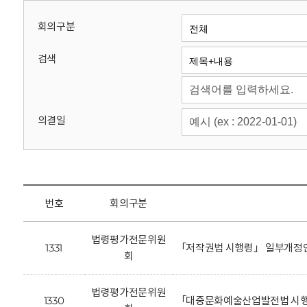
회
회의구분
검색
의결일
번호
회의구분
법령평가전문위원
1331
「저작권법 시행령」 일부개정안
회
법령평가전문위원
1330
「대중문화예술산업발전법 시행