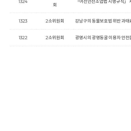
1324
「어선안전조업법 시행규칙」 제
회
1323
2소위원회
강남구의 동물보호법 위반 과태료
1322
2소위원회
광명시의 광명동굴 이용자 안전을