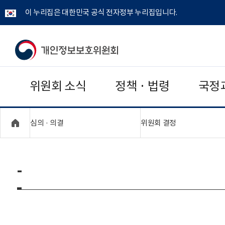
이 누리집은 대한민국 공식 전자정부 누리집입니다.
개
인
위원회 소식
정책 · 법령
국정
정
보
"접기,펼치기"
"접기,펼치기"
심의 · 의결
위원회 결정
보
호
-
위
원