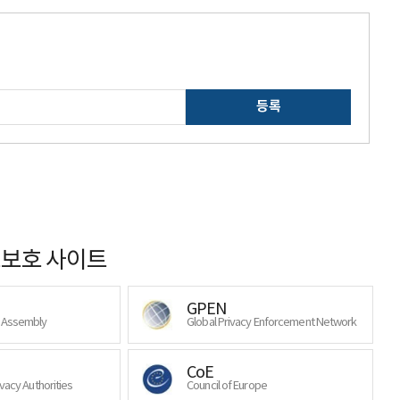
등록
보호 사이트
GPEN
y Assembly
Global Privacy Enforcement Network
CoE
ivacy Authorities
Council of Europe