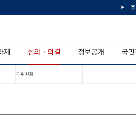
유
인
튜
스
브
타
그
램
과제
심의 · 의결
정보공개
국민
"접기,펼치기"
구 위원회