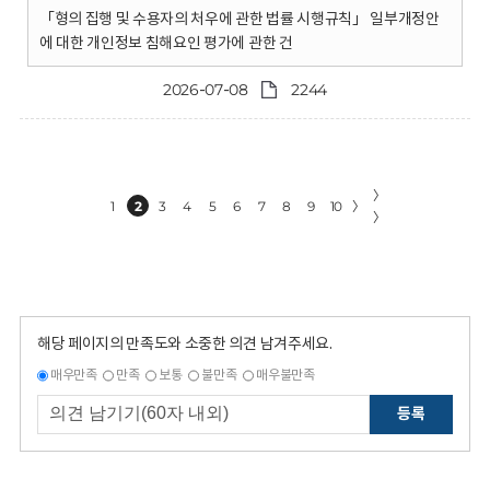
「형의 집행 및 수용자의 처우에 관한 법률 시행규칙」 일부개정안
에 대한 개인정보 침해요인 평가에 관한 건
2026-07-08
2244
〉
1
2
3
4
5
6
7
8
9
10
〉
〉
해당 페이지의 만족도와 소중한 의견 남겨주세요.
매우만족
만족
보통
불만족
매우불만족
등록