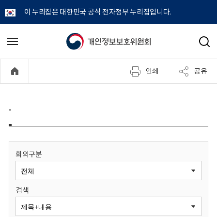
이 누리집은 대한민국 공식 전자정부 누리집입니다.
개
메
검
뉴
색
인
열
인쇄
공유
기
정
보
-
보
호
회의구분
위
검색
원