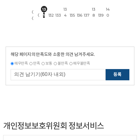
13
13
13
14
〈
〈
1
132
133
4
135
136
137
8
139
0
〈
해당 페이지의 만족도와 소중한 의견 남겨주세요.
매우만족
만족
보통
불만족
매우불만족
등록
개인정보보호위원회 정보서비스