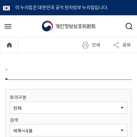
이 누리집은 대한민국 공식 전자정부 누리집입니다.
개
메
검
뉴
색
인
열
인쇄
공유
기
정
보
-
보
호
회의구분
위
검색
원