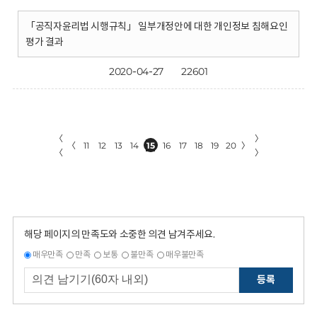
「공직자윤리법 시행규칙」 일부개정안에 대한 개인정보 침해요인
평가 결과
2020-04-27
22601
〈
〉
〈
11
12
13
14
15
16
17
18
19
20
〉
〈
〉
해당 페이지의 만족도와 소중한 의견 남겨주세요.
매우만족
만족
보통
불만족
매우불만족
등록