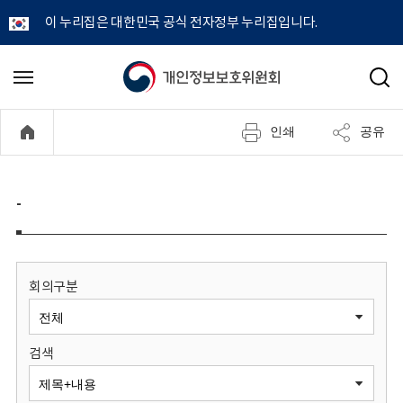
이 누리집은 대한민국 공식 전자정부 누리집입니다.
개
메
검
뉴
색
인
열
인쇄
공유
기
정
보
-
보
호
회의구분
위
검색
원