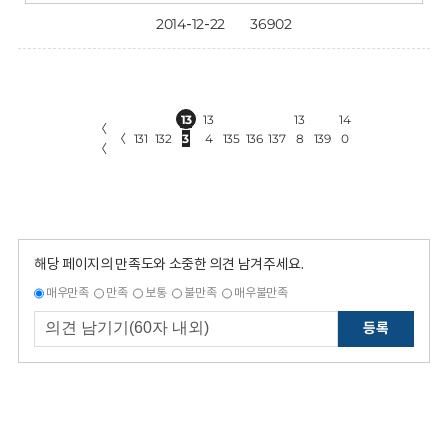
2014-12-22
36902
13
13
13
14
〈
〈
131
132
3
4
135
136
137
8
139
0
〈
해당 페이지의 만족도와 소중한 의견 남겨주세요.
매우만족
만족
보통
불만족
매우불만족
등록