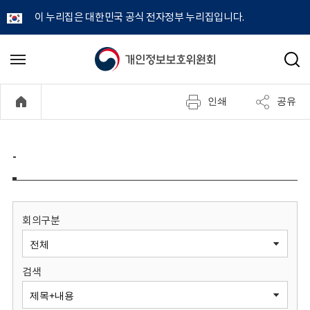
이 누리집은 대한민국 공식 전자정부 누리집입니다.
개
메
검
뉴
색
인
열
인쇄
공유
기
정
보
-
보
호
회의구분
위
검색
원