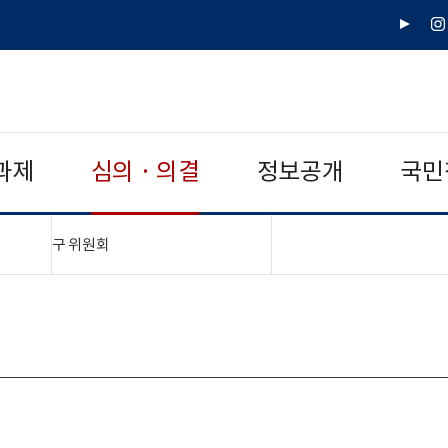
유
인
튜
스
브
타
그
램
과제
심의 · 의결
정보공개
국민
"접기,펼치기"
구 위원회