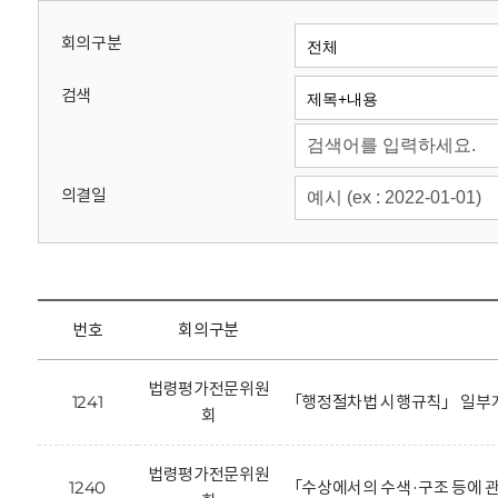
회
회의구분
검색
의결일
번호
회의구분
법령평가전문위원
1241
「행정절차법 시행규칙」 일부개
회
법령평가전문위원
1240
「수상에서의 수색·구조 등에 