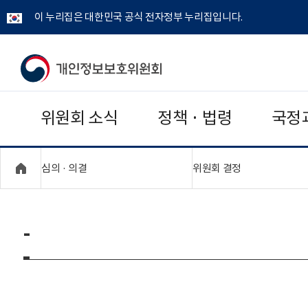
이 누리집은 대한민국 공식 전자정부 누리집입니다.
개
인
위원회 소식
정책 · 법령
국정
정
보
"접기,펼치기"
"접기,펼치기"
심의 · 의결
위원회 결정
보
호
-
위
원