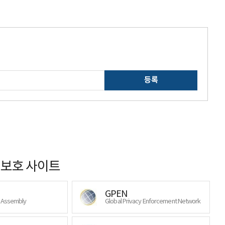
등록
보호 사이트
GPEN
y Assembly
Global Privacy Enforcement Network