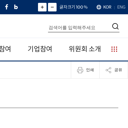
페
네
X
확
글자크기 100
%
KOR
ENG
언
화
화
이
이
(
대
어
면
면
스
버
트
수
확
축
북
블
위
대
통
소
치
검
로
터
합
색
그
)
검
색
참여
기업참여
위원회 소개
누
리
집
인쇄
공유
안
내