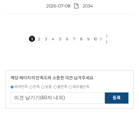
2026-07-08
2034
〉
1
2
3
4
5
6
7
8
9
10
〉
〉
해당 페이지의 만족도와 소중한 의견 남겨주세요.
매우만족
만족
보통
불만족
매우불만족
등록