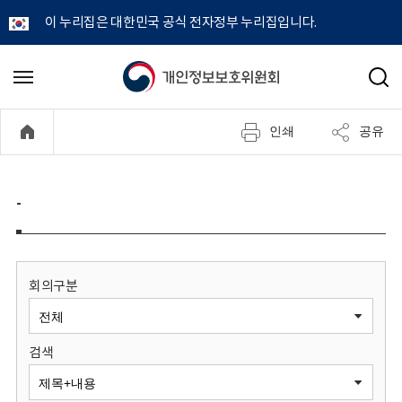
이 누리집은 대한민국 공식 전자정부 누리집입니다.
개
메
검
뉴
색
인
열
인쇄
공유
기
정
보
-
보
호
회의구분
위
검색
원