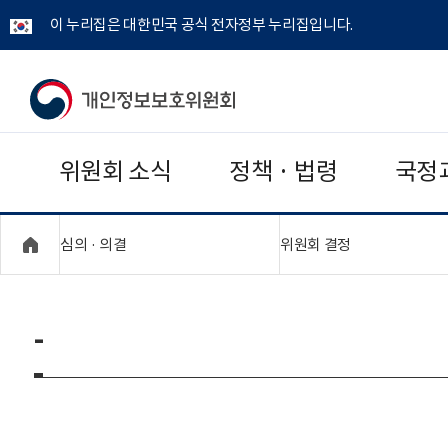
이 누리집은 대한민국 공식 전자정부 누리집입니다.
개
인
위원회 소식
정책 · 법령
국정
정
보
"접기,펼치기"
"접기,펼치기"
심의 · 의결
위원회 결정
보
호
-
위
원