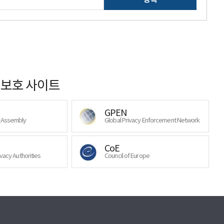
보호 사이트
GPEN
y Assembly
Global Privacy Enforcement Network
CoE
ivacy Authorities
Council of Europe