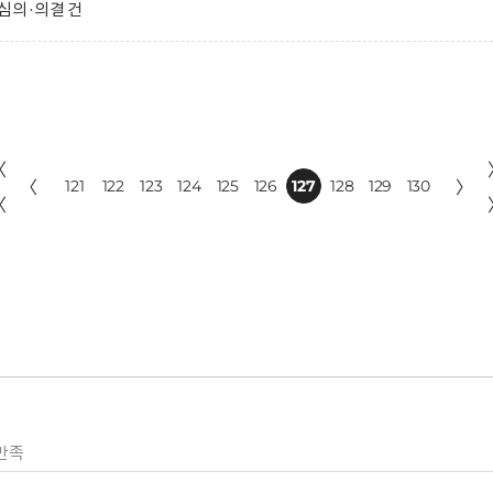
심의·의결 건
〈
〈
121
122
123
124
125
126
127
128
129
130
〉
〈
만족