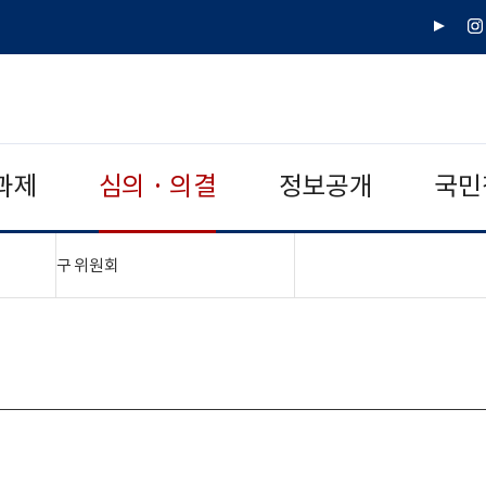
유
인
튜
스
브
타
그
램
과제
심의 · 의결
정보공개
국민
"접기,펼치기"
구 위원회