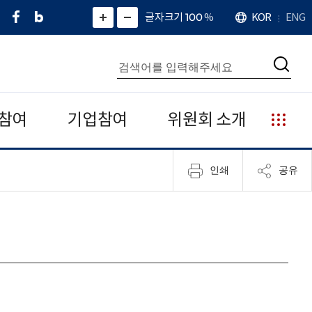
페
네
X
확
글자크기 100
%
KOR
ENG
언
화
화
이
이
(
대
어
면
면
스
버
트
수
확
축
북
블
위
대
통
소
치
검
로
터
합
색
그
)
검
색
참여
기업참여
위원회 소개
누
리
집
인쇄
공유
안
내