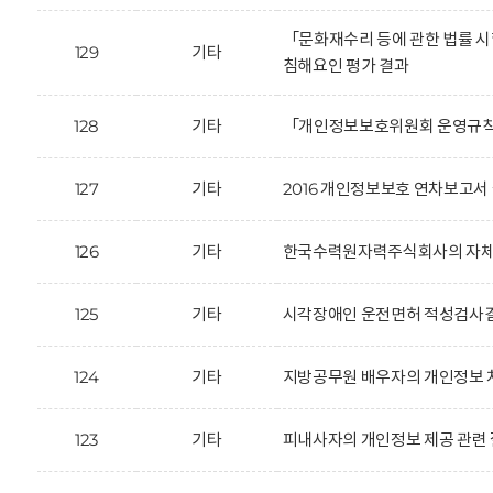
「문화재수리 등에 관한 법률 
129
기타
침해요인 평가 결과
128
기타
「개인정보보호위원회 운영규칙
127
기타
2016 개인정보보호 연차보고서 
126
기타
한국수력원자력주식회사의 자체감
125
기타
시각장애인 운전면허 적성검사결과
124
기타
지방공무원 배우자의 개인정보 
123
기타
피내사자의 개인정보 제공 관련 