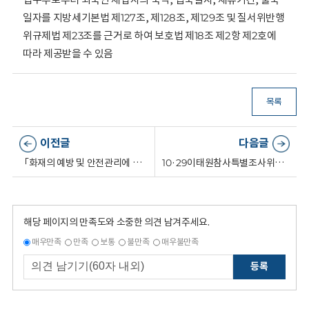
일자를 지방세기본법 제127조, 제128조, 제129조 및 질서위반행
위규제법 제23조를 근거로 하여 보호법 제18조 제2항 제2호에
따라 제공받을 수 있음
목록
이전글
다음글
「화재의 예방 및 안전관리에 관한 법률 시행령」 일부개정안에 대한 개인정보 침해요인 평가에 관한 건
10·29이태원참사특별조사위원회의 조사 업무를 위한 관계기관 보유 개인정보 제공 요청에 관한 건
해당 페이지의 만족도와 소중한 의견 남겨주세요.
매우만족
만족
보통
불만족
매우불만족
등록