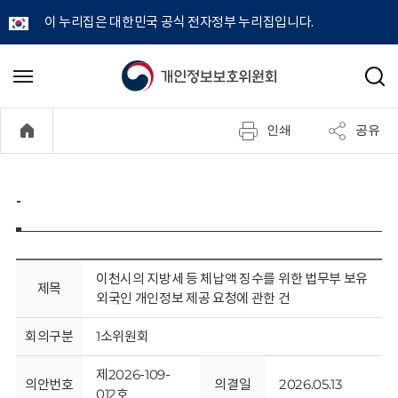
이 누리집은 대한민국 공식 전자정부 누리집입니다.
개
메
검
뉴
색
인
열
인쇄
공유
기
정
보
-
보
호
이천시의 지방세 등 체납액 징수를 위한 법무부 보유
제목
외국인 개인정보 제공 요청에 관한 건
위
회의구분
1소위원회
원
제2026-109-
의안번호
의결일
2026.05.13
012호