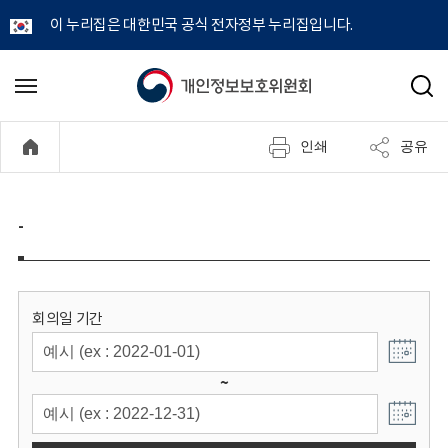
이 누리집은 대한민국 공식 전자정부 누리집입니다.
개
메
검
뉴
색
인
열
인쇄
공유
기
정
보
-
보
호
회의일 기간
위
~
원