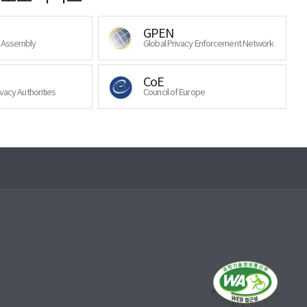
GPEN
y Assembly
Global Privacy Enforcement Network
CoE
ivacy Authorities
Council of Europe