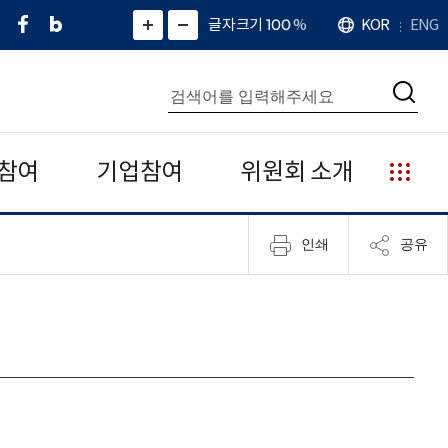
페
네
X
확
글자크기 100
%
KOR
ENG
언
화
화
이
이
(
대
어
면
면
스
버
트
수
확
축
북
블
위
대
통
소
치
검
로
터
합
색
그
)
검
색
참여
기업참여
위원회 소개
누
리
집
인쇄
공유
안
내