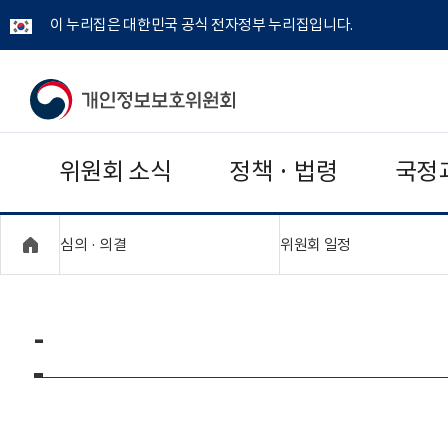
이 누리집은 대한민국 공식 전자정부 누리집입니다.
개
인
위원회 소식
정책 · 법령
국정
정
보
"접기,펼치기"
"접기,펼치기"
심의 · 의결
위원회 일정
보
호
-
위
원