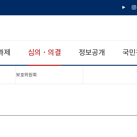
유
인
튜
스
브
타
그
램
과제
심의 · 의결
정보공개
국민
"접기,펼치기"
보호위원회