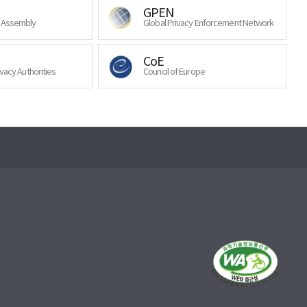
GPEN
y Assembly
Global Privacy Enforcement Network
CoE
ivacy Authorities
Council of Europe