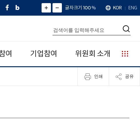
페
네
X
확
글자크기 100
%
KOR
ENG
언
화
화
이
이
(
대
어
면
면
스
버
트
수
확
축
북
블
위
대
통
소
치
검
로
터
합
색
그
)
검
색
참여
기업참여
위원회 소개
누
리
집
인쇄
공유
안
내