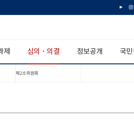
유
인
튜
스
브
타
그
램
과제
심의 · 의결
정보공개
국민
"접기,펼치기"
제2소위원회