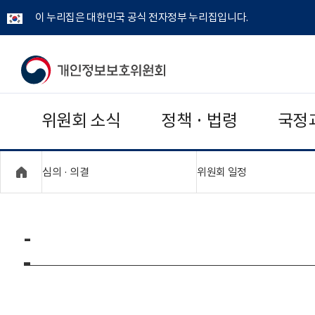
이 누리집은 대한민국 공식 전자정부 누리집입니다.
개
인
위원회 소식
정책 · 법령
국정
정
보
"접기,펼치기"
"접기,펼치기"
심의 · 의결
위원회 일정
보
호
-
위
원