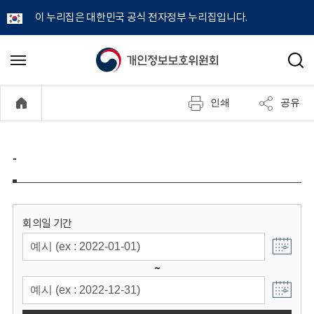
이 누리집은 대한민국 공식 전자정부 누리집입니다.
개
메
검
뉴
색
인
열
인쇄
공유
기
정
보
-
보
호
회의일 기간
위
~
원