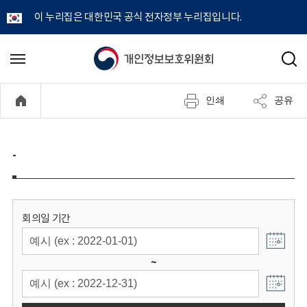
이 누리집은 대한민국 공식 전자정부 누리집입니다.
개
메
검
뉴
색
인
열
인쇄
공유
기
정
보
-
보
호
회의일 기간
위
~
원