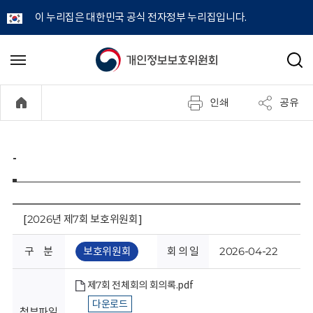
이 누리집은 대한민국 공식 전자정부 누리집입니다.
개
메
검
뉴
색
인
열
인쇄
공유
기
정
보
-
보
호
[2026년 제7회 보호위원회]
위
구 분
보호위원회
회 의 일
2026-04-22
원
제7회 전체회의 회의록.pdf
다운로드
첨부파일