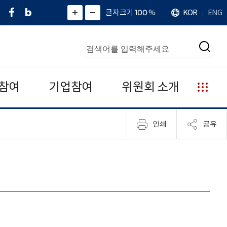
페
네
X
확
글자크기 100
%
KOR
ENG
언
화
화
이
이
(
대
어
면
면
스
버
트
수
확
축
북
블
위
대
통
소
치
검
로
터
합
색
그
)
검
색
참여
기업참여
위원회 소개
누
리
집
인쇄
공유
안
내