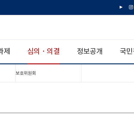
유
인
튜
스
브
타
그
램
과제
심의 · 의결
정보공개
국민
"접기,펼치기"
보호위원회