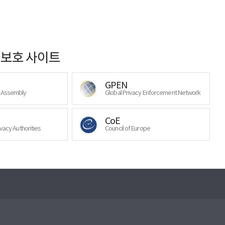
보호 사이트
GPEN
y Assembly
Global Privacy Enforcement Network
CoE
ivacy Authorities
Council of Europe