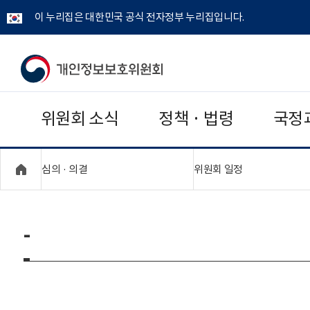
이 누리집은 대한민국 공식 전자정부 누리집입니다.
개
인
위원회 소식
정책 · 법령
국정
정
보
"접기,펼치기"
"접기,펼치기"
심의 · 의결
위원회 일정
보
호
-
위
원