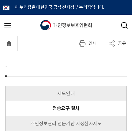
이 누리집은 대한민국 공식 전자정부 누리집입니다.
개
메
검
뉴
색
인
열
인쇄
공유
기
정
보
-
보
호
제도안내
위
전송요구 절차
원
개인정보관리 전문기관 지정심사제도