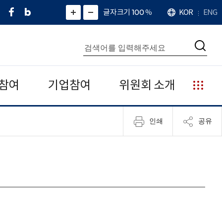
페
네
X
확
글자크기 100
%
KOR
ENG
언
화
화
이
이
(
대
어
면
면
스
버
트
수
확
축
북
블
위
대
통
소
치
검
로
터
합
색
그
)
검
색
참여
기업참여
위원회 소개
누
리
집
인쇄
공유
안
내