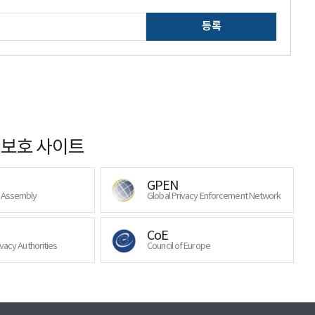
등록
보호 사이트
GPEN
y Assembly
Global Privacy Enforcement Network
CoE
ivacy Authorities
Council of Europe