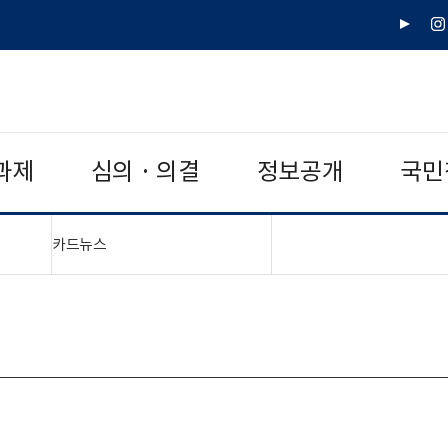
유
인
튜
스
브
타
그
램
과제
심의 · 의결
정보공개
국민
"접기,펼치기"
카드뉴스