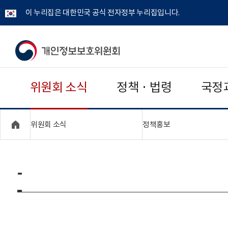
이 누리집은 대한민국 공식 전자정부 누리집입니다.
개
인
위원회 소식
정책 · 법령
국정
정
보
"접기,펼치기"
"접기,펼치기"
위원회 소식
정책홍보
보
호
-
위
원