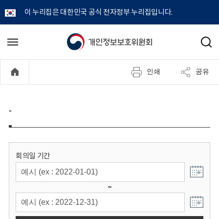
이 누리집은 대한민국 공식 전자정부 누리집입니다.
개
메
검
뉴
색
인
열
인쇄
공유
기
정
보
-
보
호
회의일 기간
위
~
원