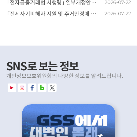
기
｢전자금융거래법 시행령｣ 일부개정안에 대한 개인정보 침해요인 평가에 관한 건
2026-07-22
｢전세사기피해자 지원 및 주거안정에 관한 특별법 시행규칙｣ 일부개정안에 대한 개인정보 침해요인 평가에 관한 건
2026-07-22
SNS로 보는 정보
개인정보보호위원회의 다양한 정보를 알려드립니다.
유
인
페
네
X
튜
스
이
이
(
브
타
스
버
트
그
북
블
위
램
로
터
그
)