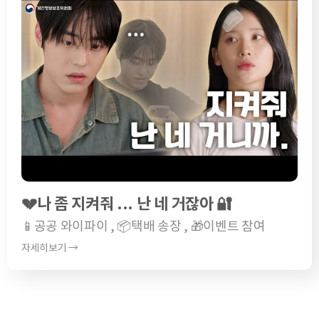
💔나 좀 지켜줘 ... 난 네 거잖아 🔐
📱공공 와이파이 , 📦택배 송장 , 🎁이벤트 참여
자세히보기 →