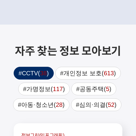
자주 찾는 정보 모아보기
#CCTV
(
38
)
#개인정보 보호
(
613
)
#가명정보
(
117
)
#공동주택
(
5
)
#아동·청소년
(
28
)
#심의·의결
(
52
)
정보그림(인포그래픽)