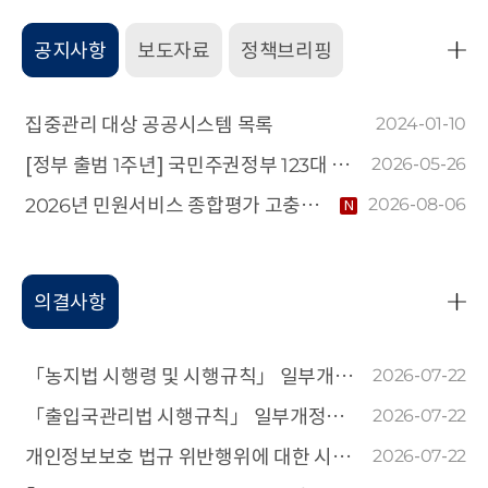
공지사항
보도자료
정책브리핑
공
지
사
집중관리 대상 공공시스템 목록
2024-01-10
항
[정부 출범 1주년] 국민주권정부 123대 국정과제 추진 실적 및 38대 대표성과
2026-05-26
더
2026년 민원서비스 종합평가 고충민원 만족도·신뢰도 측정을 위한 개인정보 제3자 제공사항 알림
2026-08-06
N
보
기
의결사항
의
결
사
「농지법 시행령 및 시행규칙」 일부개정안에 대한 개인정보 침해요인 평가에 관한 건
2026-07-22
항
「출입국관리법 시행규칙」 일부개정안에 대한 개인정보 침해요인 평가에 관한 건
2026-07-22
더
개인정보보호 법규 위반행위에 대한 시정조치에 관한 건
2026-07-22
보