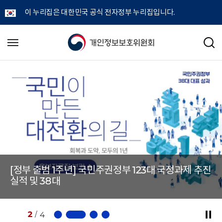
이 누리집은 대한민국 공식 전자정부 누리집입니다.
개
메
검
뉴
색
인
열
기
정
보
보
호
[정부 출범 1주년] 국민주권정부 123대 국정과제 추진
위
실적 및 38대
원
2
/
4
정