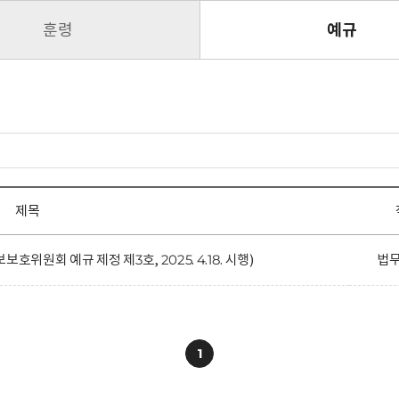
훈령
예규
제목
원회 예규 제정 제3호, 2025. 4.18. 시행)
법
1