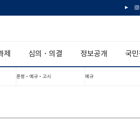
유
인
튜
스
브
타
그
램
과제
심의 · 의결
정보공개
국민
"접기,펼치기"
"접기,펼치기"
훈령‧예규‧고시
예규