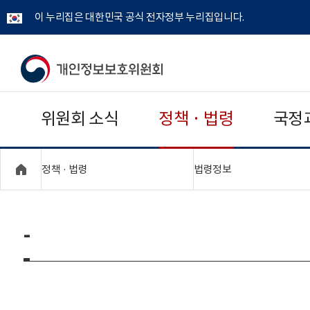
이 누리집은 대한민국 공식 전자정부 누리집입니다.
개
인
위원회 소식
정책 · 법령
국정
정
보
"접기,펼치기"
"접기,펼치기"
정책 · 법령
법령정보
보
호
-
위
원