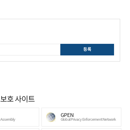
등록
보호 사이트
GPEN
y Assembly
Global Privacy Enforcement Network