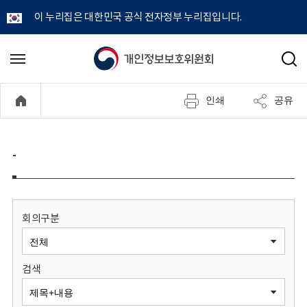
이 누리집은 대한민국 공식 전자정부 누리집입니다.
개
메
검
뉴
색
인
열
인쇄
공유
기
정
보
-
보
호
회의구분
위
검색
원