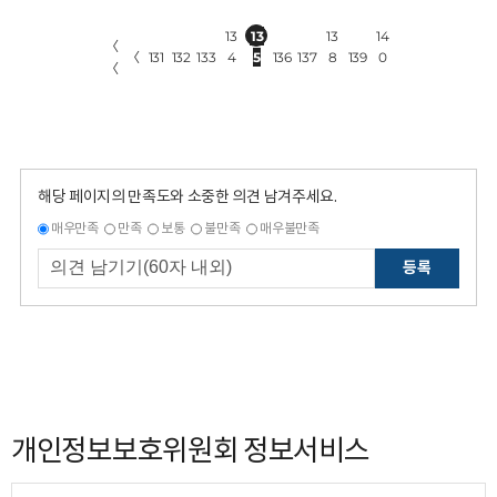
13
13
13
14
〈
〈
131
132
133
4
5
136
137
8
139
0
〈
해당 페이지의 만족도와 소중한 의견 남겨주세요.
매우만족
만족
보통
불만족
매우불만족
등록
개인정보보호위원회 정보서비스