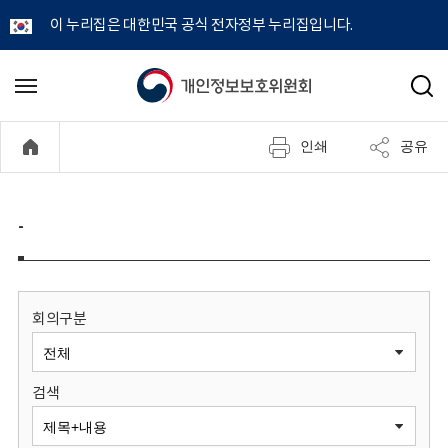
이 누리집은 대한민국 공식 전자정부 누리집입니다.
개
메
검
뉴
색
인
열
인쇄
공유
기
정
보
-
보
호
회의구분
위
검색
원