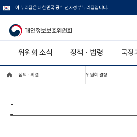
이 누리집은 대한민국 공식 전자정부 누리집입니다.
개
인
위원회 소식
정책 · 법령
국정
정
보
"접기,펼치기"
"접기,펼치기"
심의 · 의결
위원회 결정
보
호
-
위
원