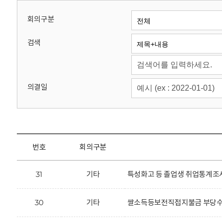
회
회의구분
검색
의결일
번호
회의구분
31
기타
특성화고 등 졸업생 취업통계조사
30
기타
쌀소득등보전직접지불금 부당수령