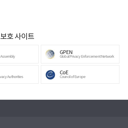
보호 사이트
GPEN
y Assembly
Global Privacy Enforcement Network
CoE
ivacy Authorities
Council of Europe