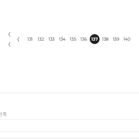
〈
〈
131
132
133
134
135
136
137
138
139
140
〈
만족