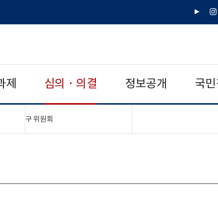
유
인
튜
스
브
타
그
램
과제
심의 · 의결
정보공개
국민
"접기,펼치기"
구 위원회