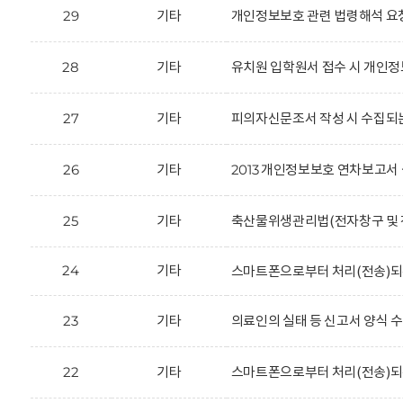
29
기타
개인정보보호 관련 법령해석 요
28
기타
유치원 입학원서 접수 시 개인정
27
기타
피의자신문조서 작성 시 수집되
26
기타
2013 개인정보보호 연차보고서 
25
기타
축산물위생관리법(전자창구 및 전
24
기타
스마트폰으로부터 처리(전송)되
23
기타
의료인의 실태 등 신고서 양식 
22
기타
스마트폰으로부터 처리(전송)되