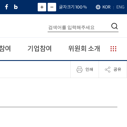
페
네
X
확
글자크기 100
%
KOR
ENG
언
화
화
이
이
(
대
어
면
면
스
버
트
수
확
축
북
블
위
대
통
소
치
검
로
터
합
색
그
)
검
색
참여
기업참여
위원회 소개
누
리
집
인쇄
공유
안
내