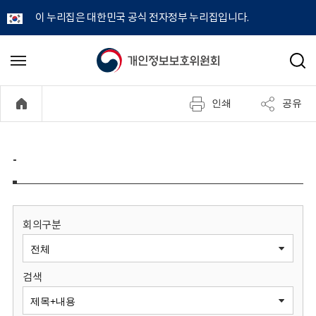
이 누리집은 대한민국 공식 전자정부 누리집입니다.
개
메
검
뉴
색
인
열
인쇄
공유
기
정
보
-
보
호
회의구분
위
검색
원