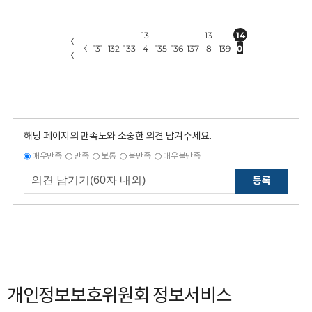
13
13
14
〈
〈
131
132
133
4
135
136
137
8
139
0
〈
해당 페이지의 만족도와 소중한 의견 남겨주세요.
매우만족
만족
보통
불만족
매우불만족
등록
개인정보보호위원회 정보서비스