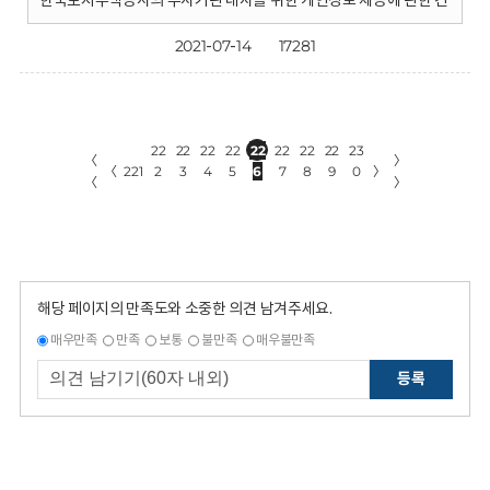
한국토지주택공사의 수사기관 내사를 위한 개인정보 제공에 관한 건
2021-07-14
17281
22
22
22
22
22
22
22
22
23
〈
〉
〈
221
2
3
4
5
6
7
8
9
0
〉
〈
〉
해당 페이지의 만족도와 소중한 의견 남겨주세요.
매우만족
만족
보통
불만족
매우불만족
등록