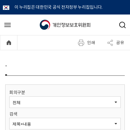
이 누리집은 대한민국 공식 전자정부 누리집입니다.
개
메
검
뉴
색
인
열
인쇄
공유
기
정
보
-
보
호
회의구분
위
검색
원