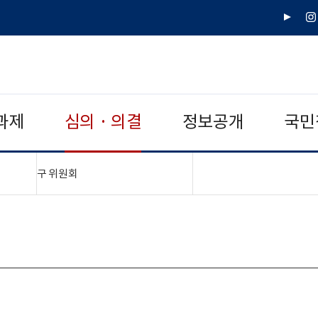
유
인
튜
스
브
타
그
램
과제
심의 · 의결
정보공개
국민
"접기,펼치기"
구 위원회