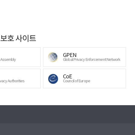
보호 사이트
GPEN
y Assembly
Global Privacy Enforcement Network
CoE
ivacy Authorities
Council of Europe