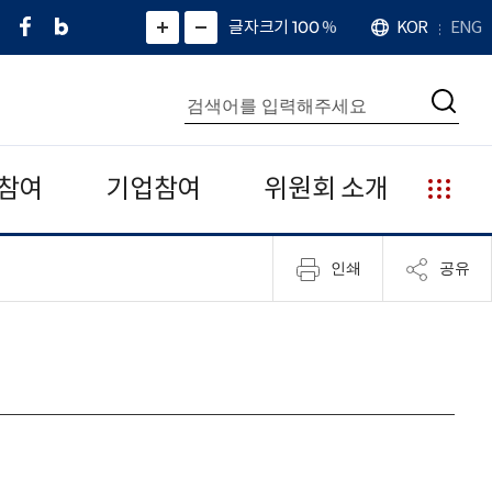
페
네
X
확
글자크기 100
%
KOR
ENG
언
화
화
이
이
(
대
어
면
면
스
버
트
수
확
축
북
블
위
대
통
소
치
검
로
터
합
색
그
)
검
색
참여
기업참여
위원회 소개
누
리
집
인쇄
공유
안
내