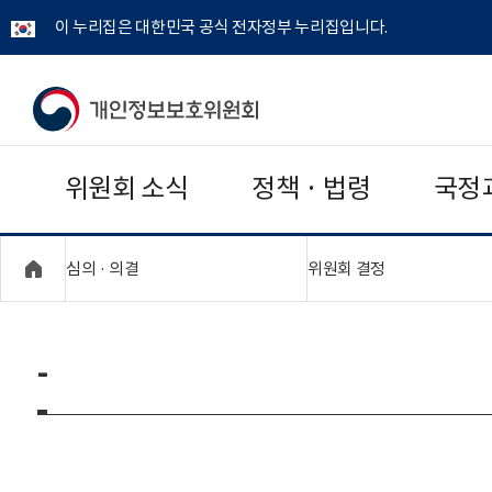
이 누리집은 대한민국 공식 전자정부 누리집입니다.
개
인
위원회 소식
정책 · 법령
국정
정
보
"접기,펼치기"
"접기,펼치기"
심의 · 의결
위원회 결정
보
호
-
위
원