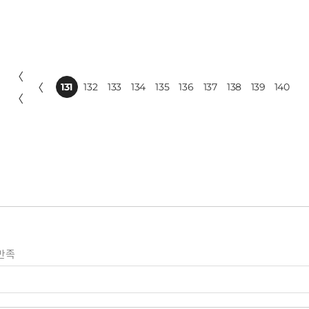
〈
〈
131
132
133
134
135
136
137
138
139
140
〈
만족