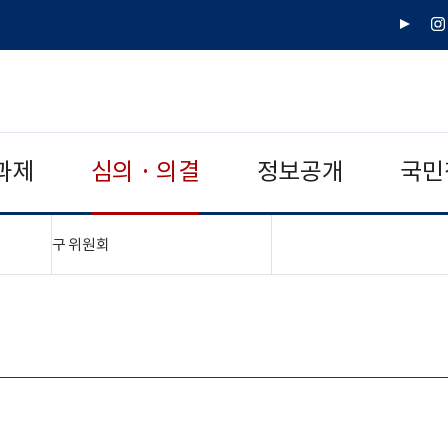
유
인
튜
스
브
타
그
램
과제
심의 · 의결
정보공개
국민
"접기,펼치기"
구 위원회