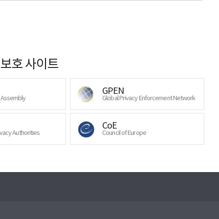
보호 사이트
GPEN
y Assembly
Global Privacy Enforcement Network
CoE
ivacy Authorities
Council of Europe