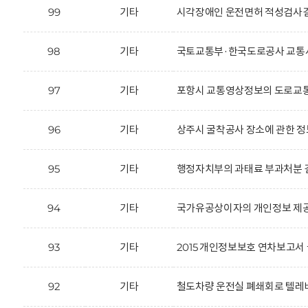
99
기타
시각장애인 운전면허 적성검사결
98
기타
국토교통부·한국도로공사 교통사
97
기타
포항시 교통영상정보의 도로교통
96
기타
상주시 굴착공사 장소에 관한 정
95
기타
행정자치부의 과태료 부과처분 결
94
기타
국가유공상이자의 개인정보 제공
93
기타
2015 개인정보보호 연차보고서 
92
기타
철도차량 운전실 폐쇄회로 텔레비