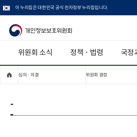
이 누리집은 대한민국 공식 전자정부 누리집입니다.
개
인
위원회 소식
정책 · 법령
국정
정
보
"접기,펼치기"
"접기,펼치기"
심의 · 의결
위원회 결정
보
호
-
위
원