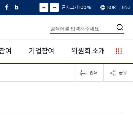
페
네
X
확
글자크기 100
%
KOR
ENG
언
화
화
이
이
(
대
어
면
면
스
버
트
수
확
축
북
블
위
대
통
소
치
검
로
터
합
색
그
)
검
색
참여
기업참여
위원회 소개
누
리
집
인쇄
공유
안
내