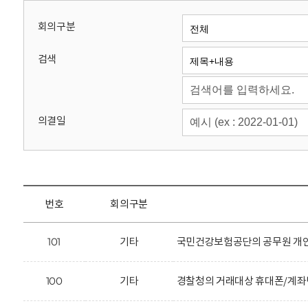
회
회의구분
검색
의결일
번호
회의구분
101
기타
국민건강보험공단의 공무원 개인
100
기타
경찰청의 거래대상 휴대폰/계좌번