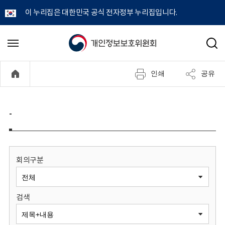
이 누리집은 대한민국 공식 전자정부 누리집입니다.
개
메
검
뉴
색
인
열
인쇄
공유
기
정
보
-
보
호
회의구분
위
검색
원