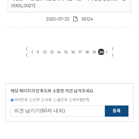
0005, 0027)
2025-07-23
36124
〈
〉
〈
11
12
13
14
15
16
17
18
19
20
〉
〈
〉
해당 페이지의 만족도와 소중한 의견 남겨주세요.
매우만족
만족
보통
불만족
매우불만족
등록