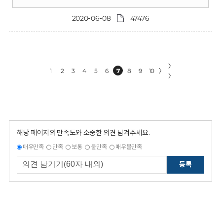
2020-06-08
47476
〉
1
2
3
4
5
6
7
8
9
10
〉
〉
해당 페이지의 만족도와 소중한 의견 남겨주세요.
매우만족
만족
보통
불만족
매우불만족
등록