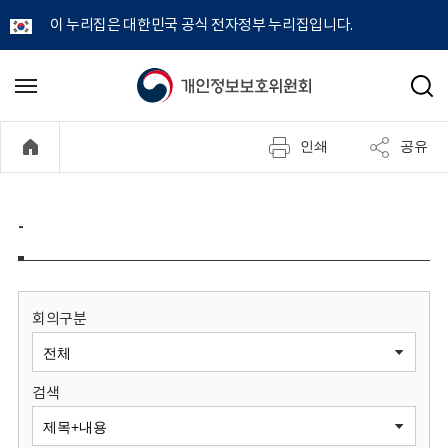
이 누리집은 대한민국 공식 전자정부 누리집입니다.
개
메
검
뉴
색
인
열
인쇄
공유
기
정
보
-
보
호
회의구분
위
검색
원