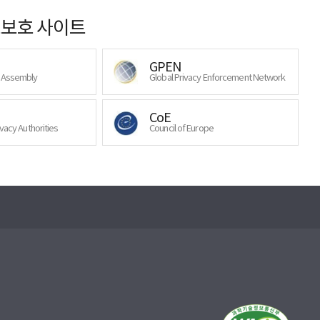
보호 사이트
GPEN
y Assembly
Global Privacy Enforcement Network
CoE
ivacy Authorities
Council of Europe