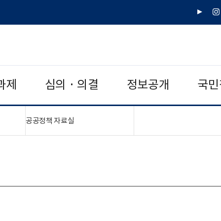
유
인
튜
스
브
타
그
램
과제
심의 · 의결
정보공개
국민
"접기,펼치기"
공공정책 자료실