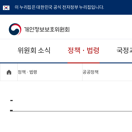
이 누리집은 대한민국 공식 전자정부 누리집입니다.
개
인
위원회 소식
정책 · 법령
국정
정
보
"접기,펼치기"
"접기,펼치기"
정책 · 법령
공공정책
보
호
-
위
원