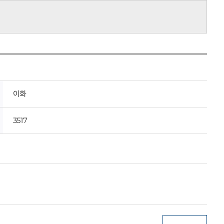
이화
3517