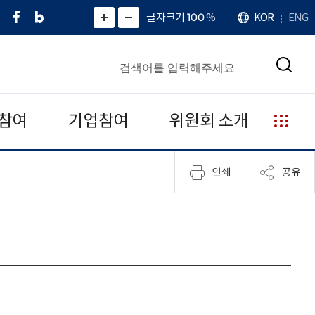
페
네
X
확
글자크기 100
%
KOR
ENG
언
화
화
이
이
(
대
어
면
면
스
버
트
수
확
축
북
블
위
대
통
소
치
검
로
터
합
색
그
)
검
색
참여
기업참여
위원회 소개
누
리
집
인쇄
공유
안
내