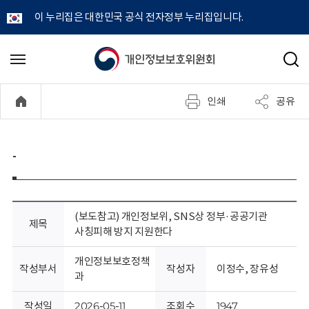
이 누리집은 대한민국 공식 전자정부 누리집입니다.
개
메
검
뉴
색
인
열
인쇄
공유
기
정
보
-
보
호
(보도참고) 개인정보위, SNS상 정부·공공기관
제목
사칭피해 방지 지원한다
위
개인정보보호정책
작성부서
작성자
이정수, 장유성
원
과
작성일
2026-05-11
조회수
1947