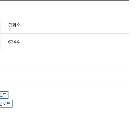
김희숙
6644
로드
운로드