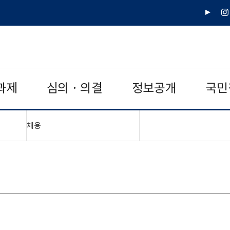
유
인
튜
스
브
타
그
램
과제
심의 · 의결
정보공개
국민
"접기,펼치기"
채용