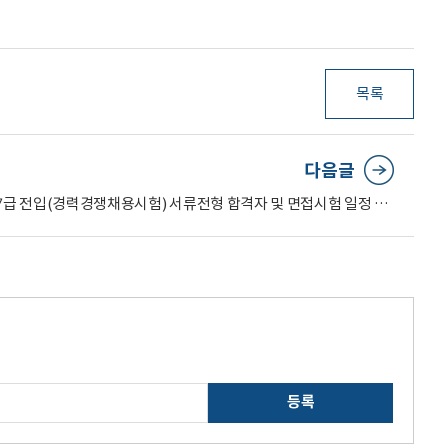
목록
다음글
[공고 제2026-71호] 지방공무원 7급 전입(경력경쟁채용시험) 서류전형 합격자 및 면접시험 일정 공고
등록