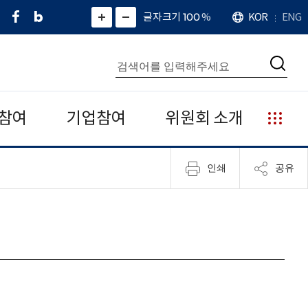
페
네
X
확
글자크기 100
%
KOR
ENG
언
화
화
이
이
(
대
어
면
면
스
버
트
수
확
축
북
블
위
대
통
소
치
검
로
터
합
색
그
)
검
색
참여
기업참여
위원회 소개
누
리
집
인쇄
공유
안
내