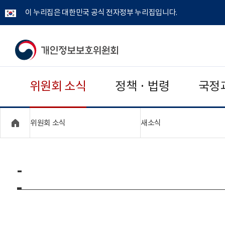
이 누리집은 대한민국 공식 전자정부 누리집입니다.
개
인
위원회 소식
정책 · 법령
국정
정
보
"접기,펼치기"
"접기,펼치기"
위원회 소식
새소식
보
호
-
위
원