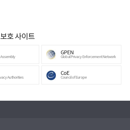
보호 사이트
GPEN
y Assembly
Global Privacy Enforcement Network
CoE
ivacy Authorities
Council of Europe