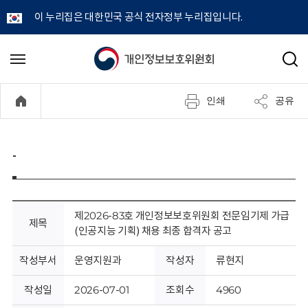
이 누리집은 대한민국 공식 전자정부 누리집입니다.
개
메
검
뉴
색
인
열
인쇄
공유
기
정
보
-
보
호
제2026-83호 개인정보보호위원회 전문임기제 가급
제목
(인공지능 기획) 채용 최종 합격자 공고
위
작성부서
운영지원과
작성자
류현지
원
작성일
2026-07-01
조회수
4960