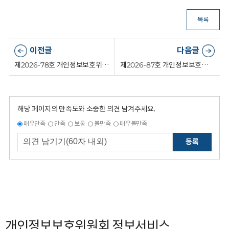
목록
이전글
다음글
제2026-78호 개인정보보호위원회 일반임기제 전산주사(디지털포렌식) 서류전형 합격자 및 면접시험 일정 공고
제2026-87호 개인정보보호위원회 일반임기제 서기관(조사3팀장) 채용 최종 합격자 공고
해당 페이지의 만족도와 소중한 의견 남겨주세요.
매우만족
만족
보통
불만족
매우불만족
등록
개인정보보호위원회 정보서비스