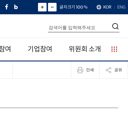
페
네
X
확
글자크기 100
%
KOR
ENG
언
화
화
이
이
(
대
어
면
면
스
버
트
수
확
축
북
블
위
대
통
소
치
검
로
터
합
색
그
)
검
색
참여
기업참여
위원회 소개
누
리
집
인쇄
공유
안
내