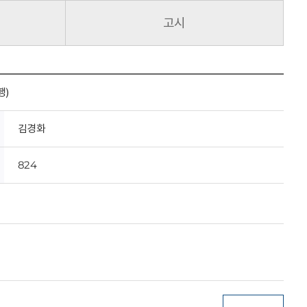
고시
행)
김경화
824