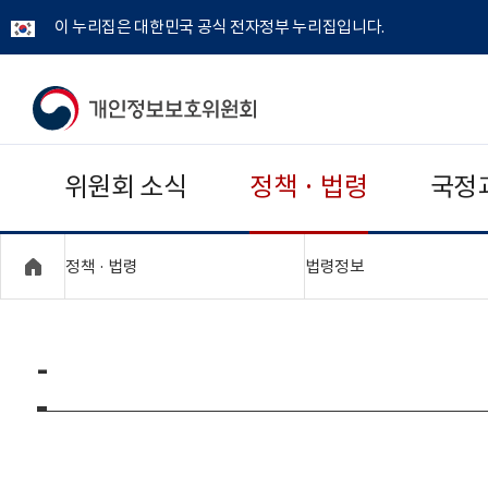
이 누리집은 대한민국 공식 전자정부 누리집입니다.
개
인
위원회 소식
정책 · 법령
국정
정
보
"접기,펼치기"
"접기,펼치기"
정책 · 법령
법령정보
보
호
-
위
원