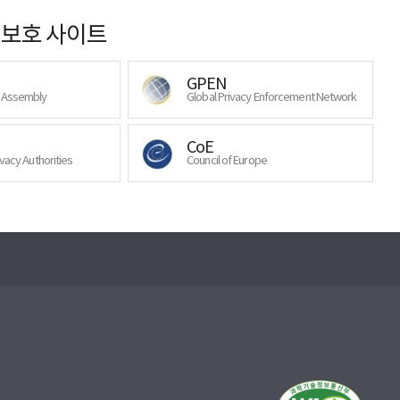
보호 사이트
GPEN
y Assembly
Global Privacy Enforcement Network
CoE
ivacy Authorities
Council of Europe