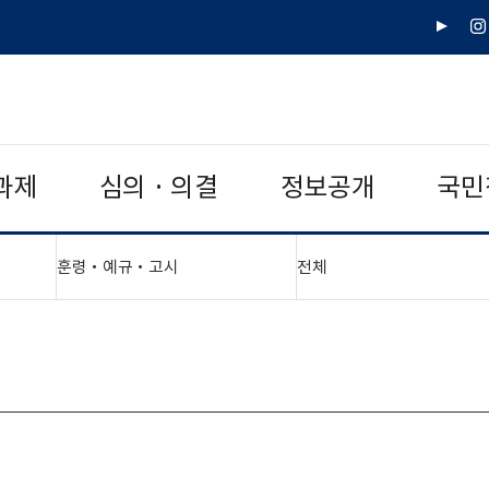
유
인
튜
스
브
타
그
램
과제
심의 · 의결
정보공개
국민
"접기,펼치기"
"접기,펼치기"
훈령‧예규‧고시
전체