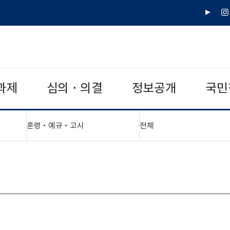
유
인
튜
스
브
타
그
램
과제
심의 · 의결
정보공개
국민
"접기,펼치기"
"접기,펼치기"
훈령‧예규‧고시
전체