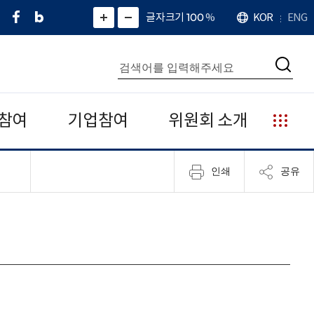
페
네
X
확
글자크기 100
%
KOR
ENG
언
화
화
이
이
(
대
어
면
면
스
버
트
수
확
축
북
블
위
대
통
소
치
검
로
터
합
색
그
)
검
색
참여
기업참여
위원회 소개
누
리
집
인쇄
공유
안
내