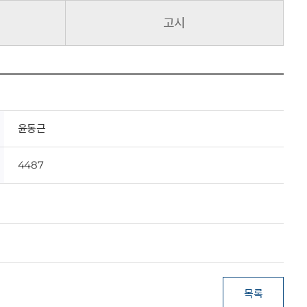
고시
윤동근
4487
목록