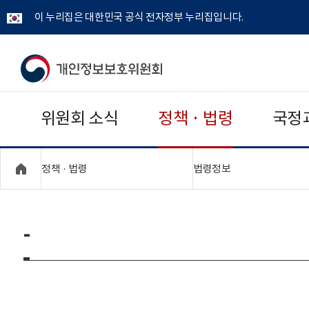
이 누리집은 대한민국 공식 전자정부 누리집입니다.
개
인
위원회 소식
정책 · 법령
국정
정
보
"접기,펼치기"
"접기,펼치기"
정책 · 법령
법령정보
보
호
-
위
원