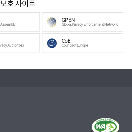
보호 사이트
GPEN
y Assembly
Global Privacy Enforcement Network
CoE
ivacy Authorities
Council of Europe