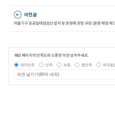
이전글
자율기구 공공실태점검단 설치 및 운영에 관한 규정 (훈령 제정 제134호,
해당 페이지의 만족도와 소중한 의견 남겨주세요.
매우만족
만족
보통
불만족
매우불