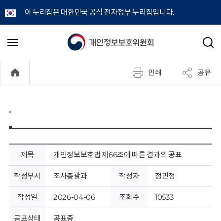
이 누리집은 대한민국 공식 전자정부 누리집입니다.
개
메
검
뉴
색
인
열
인쇄
공유
기
정
보
-
보
호
제목
개인정보보호법 제66조에 따른 결과의 공표
위
작성부서
조사총괄과
작성자
정민정
원
작성일
2026-04-06
조회수
10533
공표상태
공표중