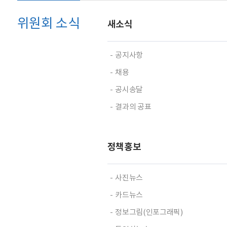
회
위원회 소식
새소식
공지사항
채용
공시송달
결과의 공표
정책홍보
사진뉴스
카드뉴스
정보그림(인포그래픽)