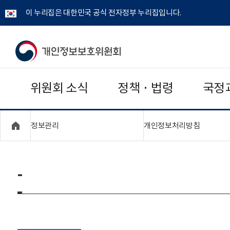
이 누리집은 대한민국 공식 전자정부 누리집입니다.
개
인
위원회 소식
정책 · 법령
국정
정
보
"접기,펼치기"
"접기,펼
정보관리
개인정보처리방침
보
호
-
위
원