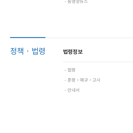
동영상뉴스
정책 · 법령
법령정보
법령
훈령‧예규‧고시
안내서