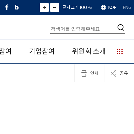
페
네
X
확
글자크기 100
%
KOR
ENG
언
화
화
이
이
(
대
어
면
면
스
버
트
수
확
축
북
블
위
대
통
소
치
검
로
터
합
색
그
)
검
색
참여
기업참여
위원회 소개
누
리
집
인쇄
공유
안
내