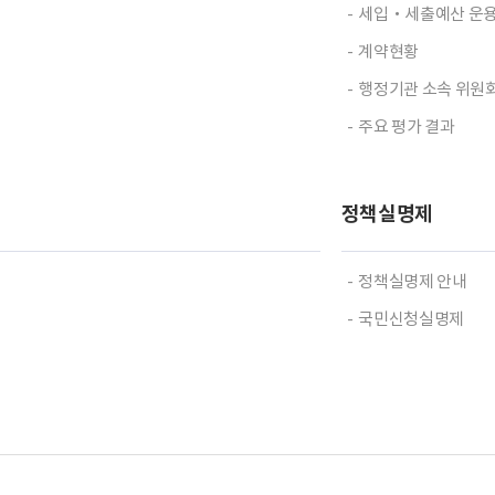
세입‧세출예산 운
계약현황
행정기관 소속 위원
주요 평가 결과
정책실명제
정책실명제 안내
국민신청실명제