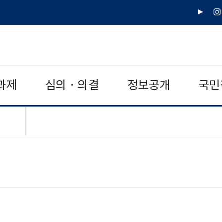
유
인
튜
스
브
타
그
램
과제
심의 · 의결
정보공개
국민
치기"