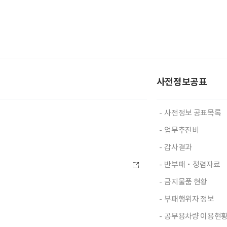
사전정보공표
사전정보 공표목록
업무추진비
감사결과
반부패‧청렴자료
금지물품 현황
부패행위자 정보
공무용차량 이용현